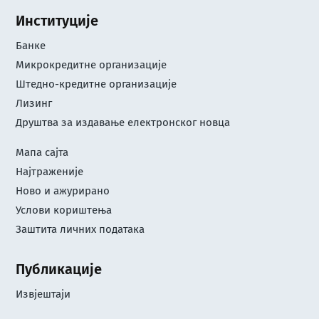
Институције
Банке
Микрокредитне организације
Штедно-кредитне организације
Лизинг
Друштва за издавање електронског новца
Мапа сајта
Најтраженије
Ново и ажурирано
Услови кориштењa
Заштита личних података
Публикације
Извјештаји