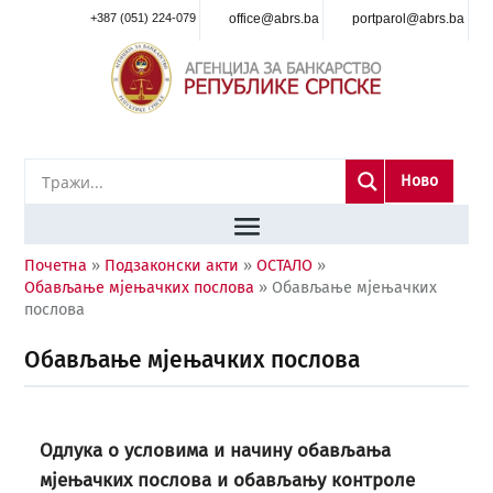
+387 (051) 224-079
office@abrs.ba
portparol@abrs.ba
Ново
Почетна
»
Подзаконски акти
»
ОСТАЛО
»
Обављање мјењачких послова
»
Обављање мјењачких
послова
Обављање мјењачких послова
Одлука о условима и начину обављања
мјењачких послова и обављању контроле