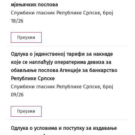
мјењачких послова
Службени гласник Републике Српске, број
18/26
Преузми
Одлука о јединственој тарифи за накнаде
које се наплаћују оператерима девиза за
обављање послова Агенције за банкарство
Републике Српске
Службени гласник Републике Српске, број
09/26
Преузми
Одлука о условима и поступку за издавање