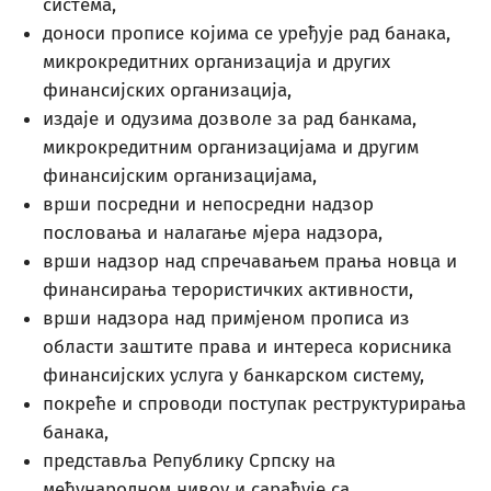
система,
доноси прописе којима се уређује рад банака,
микрокредитних организација и других
финансијских организација,
издаје и одузима дозволе за рад банкама,
микрокредитним организацијама и другим
финансијским организацијама,
врши посредни и непосредни надзор
пословања и налагање мјера надзора,
врши надзор над спречавањем прања новца и
финансирања терористичких активности,
врши надзора над примјеном прописа из
области заштите права и интереса корисника
финансијских услуга у банкарском систему,
покреће и спроводи поступак реструктурирања
банака,
представља Републику Српску на
међународном нивоу и сарађује са