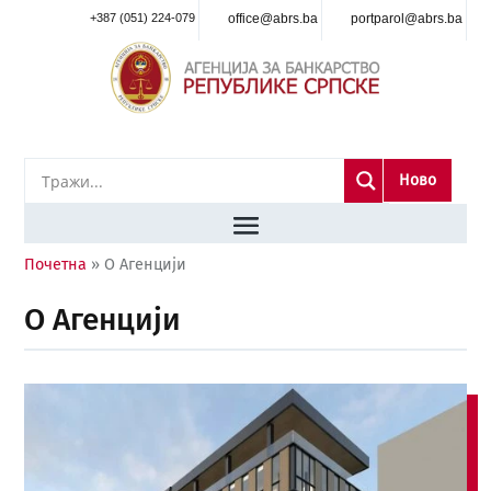
+387 (051) 224-079
office@abrs.ba
portparol@abrs.ba
Ново
Почетна
»
О Агенцији
О Агенцији