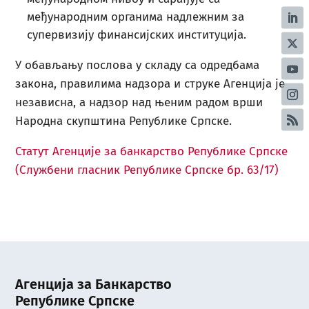
међународним органима надлежним за
супервизију финансијских институција.
У обављању послова у складу са одредбама
закона, правилима надзора и струке Агенција je
независнa, а надзор над њеним радом врши
Народнa скупштинa Републике Српске.
Статут Агенције за банкарство Републике Српске
(Службени гласник Републике Српске бр. 63/17)
Агенција за Банкарство
Републике Српске