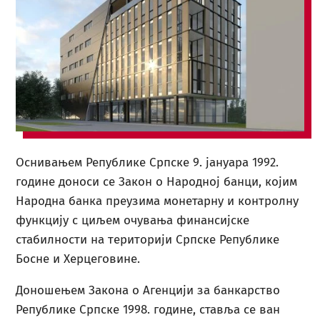
Oснивањем Републике Српске 9. јануaра 1992.
године доноси се Закон о Народној банци, којим
Народна банка преузима монетарну и контролну
функцију с циљем очувања финансијске
стабилности на територији Српске Републике
Босне и Херцеговине.
Доношењем Закона о Агенцији за банкарство
Републике Српске 1998. године, ставља се ван