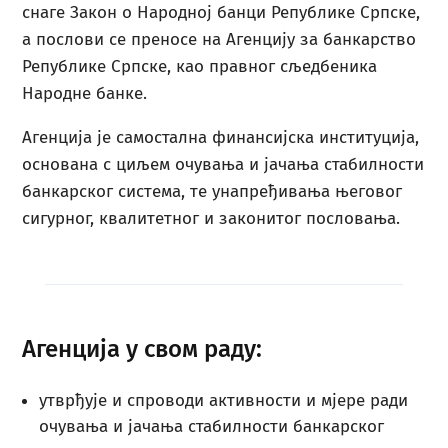
снаге Закон о Народној банци Републике Српске,
а послови се преносе на Агенцију за банкарство
Републике Српске, као правног сљедбеника
Народне банке.
Агенција је самостална финансијска институција,
основана с циљем очувања и јачања стабилности
банкарског система, те унапређивања његовог
сигурног, квалитетног и законитог пословања.
Агенција у свом раду:
утврђује и спроводи активности и мјере ради
очувања и јачања стабилности банкарског