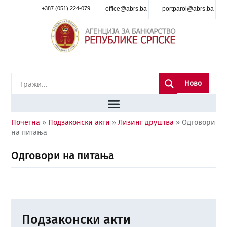
+387 (051) 224-079
office@abrs.ba
portparol@abrs.ba
Ново
Почетна
»
Подзаконски акти
»
Лизинг друштва
»
Одговори
на питања
Одговори на питања
Подзаконски акти