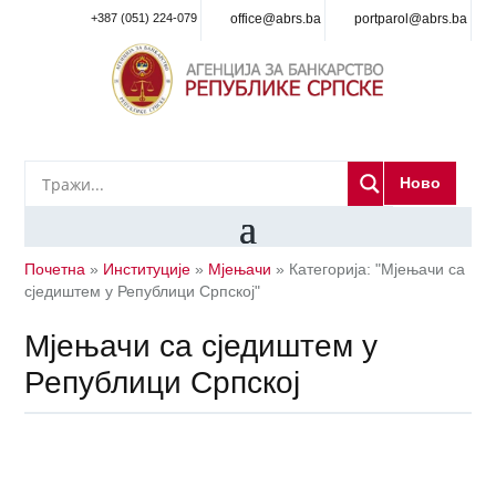
+387 (051) 224-079
office@abrs.ba
portparol@abrs.ba
Ново
Почетна
»
Институције
»
Мјењачи
»
Категорија: "Мјењачи са
сједиштем у Републици Српској"
Мјењачи са сједиштем у
Републици Српској