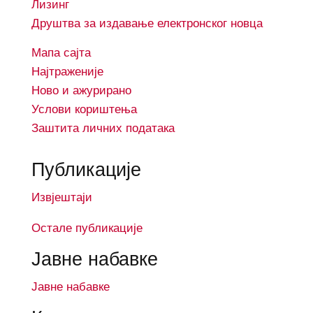
Лизинг
Друштва за издавање електронског новца
Мапа сајта
Најтраженије
Ново и ажурирано
Услови кориштењa
Заштита личних података
Публикације
Извјештаји
Остале публикације
Јавне набавке
Јавне набавке