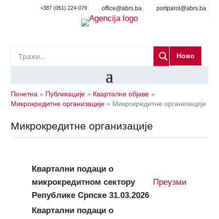
+387 (051) 224-079
office@abrs.ba
portparol@abrs.ba
Ново
Почетна
»
Публикације
»
Кварталне објаве
»
Микрокредитне организације
»
Микрокредитне организације
Микрокредитне организације
Квартални подаци о
микрокредитном сектору
Преузми
Републике Српске 31.03.2026
Квартални подаци о