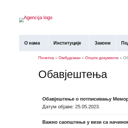
О нама
Институције
Закони
По
Почетна
»
Омбудсман
»
Општи документи
»
Об
Обавјештења
Обавјештење о потписивању Мемо
Датум објаве: 25.05.2023.
Важно саопштење у вези са начино