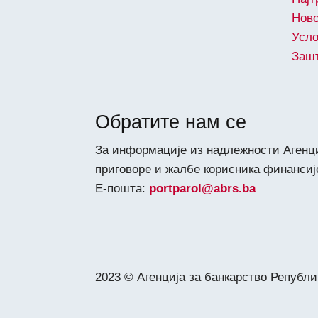
Ново
Усл
Зашт
Обратите нам се
За информације из надлежности Агенциј
приговоре и жалбе корисника финансиј
Е-пошта:
portparol@abrs.ba
2023 © Агенција за банкарство Републи