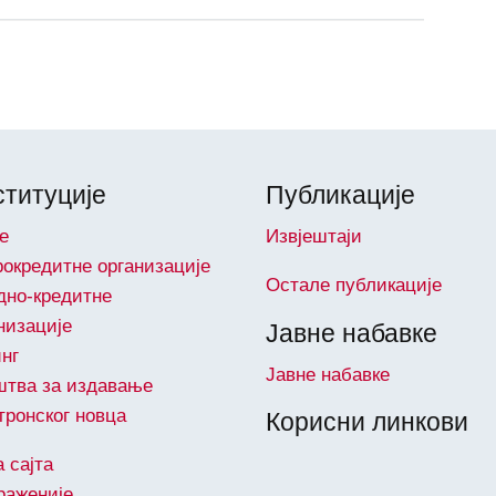
титуције
Публикације
е
Извјештаји
окредитне организације
Остале публикације
дно-кредитне
низације
Јавне набавке
инг
Јавне набавке
штва за издавање
тронског новца
Корисни линкови
 сајта
раженије