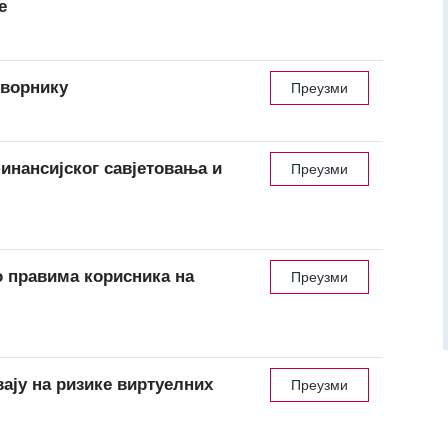
е
Зворнику
Преузми
инансијског савјетовања и
Преузми
 прaвимa кoрисникa нa
Преузми
ају на ризике виртуелних
Преузми