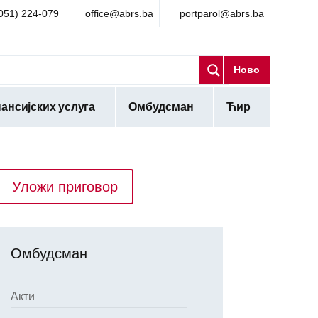
051) 224-079
office@abrs.ba
portparol@abrs.ba
Ново
ансијских услуга
Омбудсман
Ћир
Уложи приговор
Омбудсман
Акти