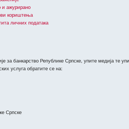
 и ажурирано
ови кориштењa
ита личних података
е за банкарство Републике Српске, упите медија те упи
ских услуга обратите се на:
ке Српске