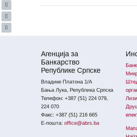
Агенција за
Инс
Банкарство
Банк
Републике Српске
Микр
Владике Платона 1/А
Ште
Бања Лука, Република Српска
орга
Телефон: +387 (51) 224 079,
Лиз
224 070
Дру
Факс: +387 (51) 216 665
елек
Е-пошта:
office@abrs.ba
Мапа
Најт