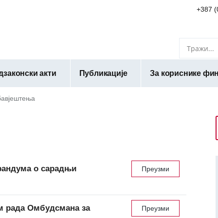
+387 (
дзаконски акти
Публикације
За кориснике фин
авјештења
рандума о сарадњи
Преузми
м рада Омбудсмана за
Преузми