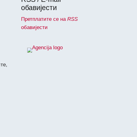
обавијести
Претплатите се на
RSS
обавијести
те,