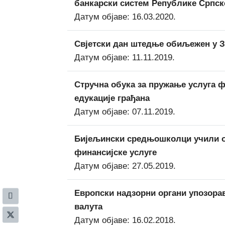
банкарски систем Републике Српск
Датум објаве: 16.03.2020.
Свјетски дан штедње обиљежен у 
Датум објаве: 11.11.2019.
Стручна обука за пружање услуга ф
едукације грађана
Датум објаве: 07.11.2019.
Биjeљински срeдњoшкoлци учили o
финaнсиjскe услугe
Датум објаве: 27.05.2019.
Европски надзорни органи упозорав
валута
Датум објаве: 16.02.2018.