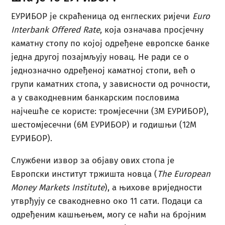
ЕУРИБОР је скраћеница од енглеских ријечи
Euro
Interbank Offered Rate
, која означава просјечну
каматну стопу по којој одређене европске банке
једна другој позајмљују новац. Не ради се о
једнозначно одређеној каматној стопи, већ о
групи каматних стопа, у зависности од рочности,
а у свакодневним банкарским пословима
најчешће се користе: тромјесечни (3M ЕУРИБОР),
шестомјесечни (6M ЕУРИБОР) и годишњи (12M
ЕУРИБОР).
Службени извор за објаву ових стопа је
Европски институт тржишта новца (
The European
Money Markets Institute
), а њихове вриједности
утврђују се свакодневно око 11 сати. Подаци са
одређеним кашњењем, могу се наћи на бројним