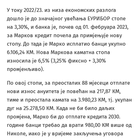
У току 2022/23. из низа економских разлога
дошло је до значајног увећања ЕУРИБОР стопе
на 3,30%, и банка је, почев од 01. фебруара 2023,
за Марков кредит почела да примјењује нову
стопу. До тада је Марко исплатио банци укупно
6.106,24 КМ. Нова Маркова каматна стопа
износила је 6,5% (3,25% фиксно + 3,30%
промјенљиво).
По овој стопи, за преосталих 88 мјесеци отплате
нови износ ануитета је повећан на 217,87 КМ,
тиме и преостала камата на 3.980,23 КМ, тј. укупан
дуг на 25.278,50 КМ. Када не би било даљих
промјена, Марко би до отплате кредита 2030.
године банци требао да врати 980,00 КМ више од
Николе, иако је у вријеме закључења уговора