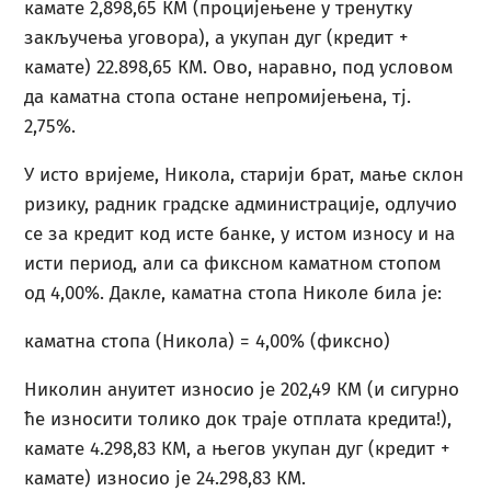
камате 2,898,65 КМ (процијењене у тренутку
закључења уговора), а укупан дуг (кредит +
камате) 22.898,65 КМ. Ово, наравно, под условом
да каматна стопа остане непромијењена, тј.
2,75%.
У исто вријеме, Никола, старији брат, мање склон
ризику, радник градске администрације, одлучио
се за кредит код исте банке, у истом износу и на
исти период, али са фиксном каматном стопом
од 4,00%. Дакле, каматна стопа Николе била је:
каматна стопа (Никола) = 4,00% (фиксно)
Николин ануитет износио је 202,49 КМ (и сигурно
ће износити толико док траје отплата кредита!),
камате 4.298,83 КМ, а његов укупан дуг (кредит +
камате) износио је 24.298,83 КМ.