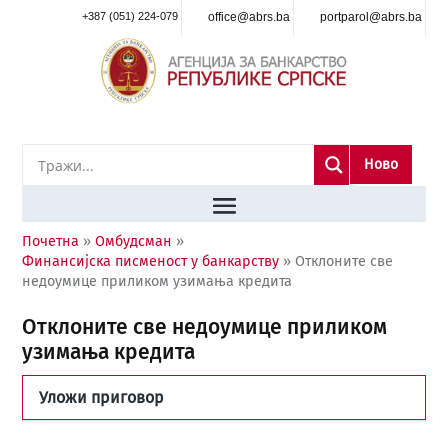
+387 (051) 224-079
office@abrs.ba
portparol@abrs.ba
Ново
Почетна
»
Омбудсман
»
Финансијска писменост у банкарству
»
Отклоните све
недоумице приликом узимања кредита
Отклоните све недоумице приликом
узимања кредита
Уложи приговор