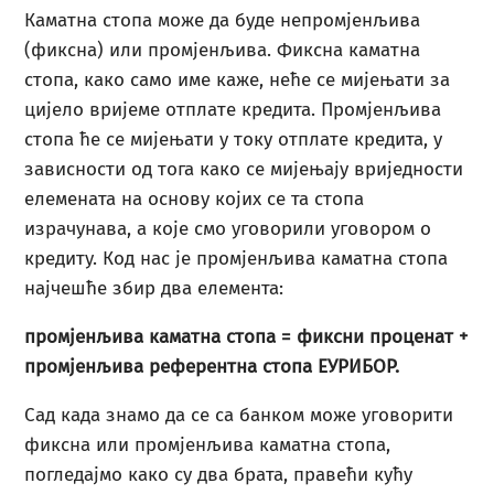
Каматна стопа може да буде непромјенљива
(фиксна) или промјенљива. Фиксна каматна
стопа, како само име каже, неће се мијењати за
цијело вријеме отплате кредита. Промјенљива
стопа ће се мијењати у току отплате кредита, у
зависности од тога како се мијењају вриједности
елемената на основу којих се та стопа
израчунава, а које смо уговорили уговором о
кредиту. Код нас је промјенљива каматна стопа
најчешће збир два елемента:
промјенљива каматна стопа = фиксни проценат +
промјенљива референтна стопа ЕУРИБОР.
Сад када знамо да се са банком може уговорити
фиксна или промјенљива каматна стопа,
погледајмо како су два брата, правећи кућу