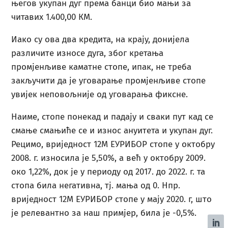
његов укупан дуг према банци био мањи за
читавих 1.400,00 КМ.
Иако су ова два кредита, на крају, донијела
различите износе дуга, због кретања
промјенљиве каматне стопе, ипак, не треба
закључити да је уговарање промјенљиве стопе
увијек неповољније од уговарања фиксне.
Наиме, стопе понекад и падају и сваки пут кад се
смање смањиће се и износ ануитета и укупан дуг.
Рецимо, вриједност 12M ЕУРИБОР стопе у октобру
2008. г. износила је 5,50%, а већ у октобру 2009.
око 1,22%, док је у периоду од 2017. до 2022. г. та
стопа била негативна, тј. мања од 0. Нпр.
вриједност 12M ЕУРИБОР стопе у мају 2020. г, што
је релевантно за наш примјер, била је -0,5%.