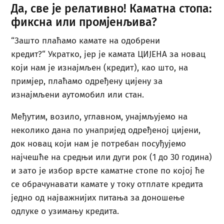
Да, све је релативно! Каматна стопа:
фиксна или промјенљива?
“Зашто плаћамо камате на одобрени
кредит?“ Укратко, јер је камата ЦИЈЕНА за новац
који нам је изнајмљен (кредит), као што, на
примјер, плаћамо одређену цијену за
изнајмљени аутомобил или стан.
Међутим, возило, углавном, унајмљујемо на
неколико дана по унапријед одређеној цијени,
док новац који нам је потребан посуђујемо
најчешће на средњи или дуги рок (1 до 30 година)
и зато је избор врсте каматне стопе по којој ће
се обрачунавати камате у току отплате кредита
једно од најважнијих питања за доношење
одлуке о узимању кредита.