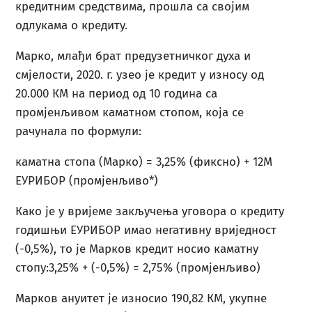
кредитним средствима, прошла са својим
одлукама о кредиту.
Марко, млађи брат предузетничког духа и
смјелости, 2020. г. узео је кредит у износу од
20.000 КМ на период од 10 година са
промјенљивом каматном стопом, која се
рачунала по формули:
каматна стопа (Марко) = 3,25% (фиксно) + 12M
ЕУРИБОР (промјенљиво*)
Како је у вријеме закључења уговора о кредиту
годишњи ЕУРИБОР имао негативну вриједност
(-0,5%), то је Марков кредит носио каматну
стопу:3,25% + (-0,5%) = 2,75% (промјенљиво)
Марков ануитет је износио 190,82 КМ, укупне