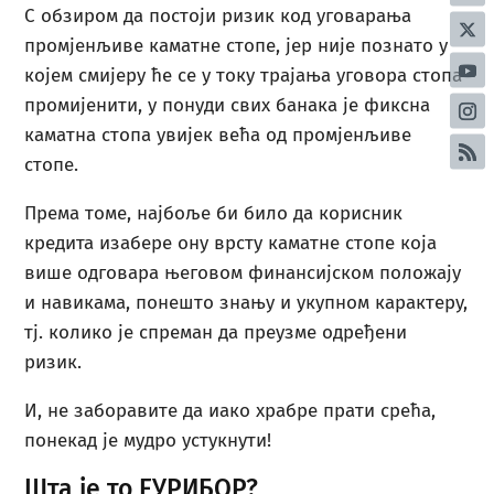
С обзиром да постоји ризик код уговарања
промјенљиве каматне стопе, јер није познато у
којем смијеру ће се у току трајања уговора стопа
промијенити, у понуди свих банака је фиксна
каматна стопа увијек већа од промјенљиве
стопе.
Према томе, најбоље би било да корисник
кредита изабере ону врсту каматне стопе која
више одговара његовом финансијском положају
и навикама, понешто знању и укупном карактеру,
тј. колико је спреман да преузме одређени
ризик.
И, не заборавите да иако храбре прати срећа,
понекад је мудро устукнути!
Шта је то ЕУРИБОР?