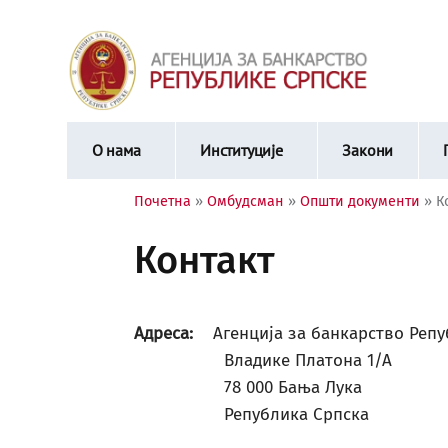
О нама
Институције
Закони
Почетна
»
Омбудсман
»
Општи документи
»
К
Контакт
Адреса:
Агенција за банкарство Реп
Владике Платона 1/А
78 000 Бања Лука
Република Српска