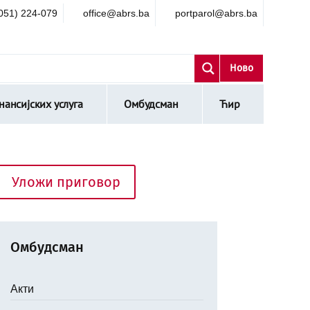
051) 224-079
office@abrs.ba
portparol@abrs.ba
Ново
ансијских услуга
Омбудсман
Ћир
Уложи приговор
Омбудсман
Акти