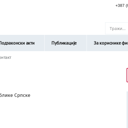
+387 (
Подзаконски акти
Публикације
За кориснике фин
онтакт
ублике Српске