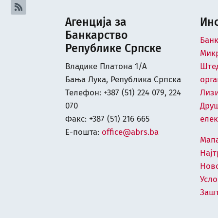
Агенција за
Ин
Банкарство
Бан
Републике Српске
Микр
Владике Платона 1/А
Ште
Бања Лука, Република Српска
орга
Телефон: +387 (51) 224 079, 224
Лиз
070
Дру
Факс: +387 (51) 216 665
елек
Е-пошта:
office@abrs.ba
Мапа
Најт
Нов
Усл
Зашт