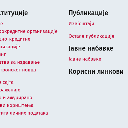
ституције
Публикације
ке
Извјештаји
окредитне организације
Остале публикације
дно-кредитне
низације
Јавне набавке
инг
Јавне набавке
штва за издавање
тронског новца
Корисни линкови
 сајта
раженије
о и ажурирано
ови кориштењa
ита личних података