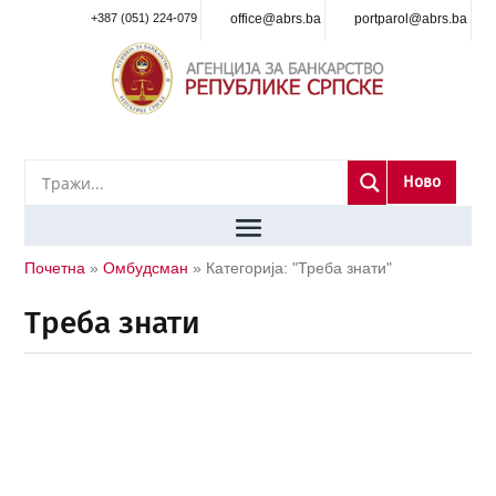
+387 (051) 224-079
office@abrs.ba
portparol@abrs.ba
Ново
Почетна
»
Омбудсман
»
Категорија: "Треба знати"
Треба знати