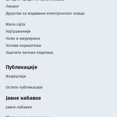
Лизинг
Друштва за издавање електронског новца
Мапа сајта
Најтраженије
Ново и ажурирано
Услови кориштењa
Заштита личних података
Публикације
Извјештаји
Остале публикације
Јавне набавке
Јавне набавке