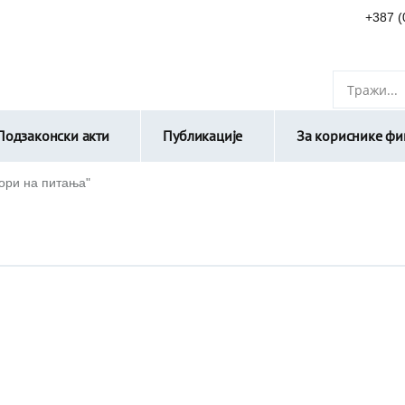
+387 (
Подзаконски акти
Публикације
За кориснике фин
вори на питања"