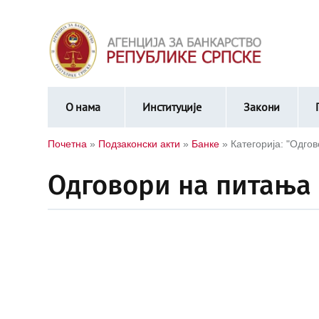
О нама
Институције
Закони
Почетна
»
Подзаконски акти
»
Банке
»
Категорија: "Одго
Одговори на питања