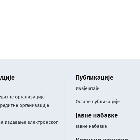
уције
Публикације
Извјештаји
дитне организације
Остале публикације
редитне организације
Јавне набавке
за издавање електронског
Јавне набавке
Корисни линкови