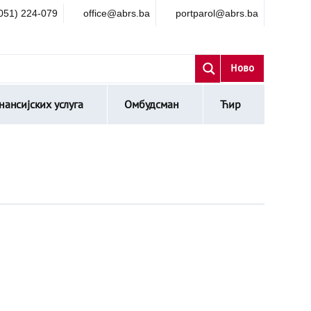
051) 224-079
office@abrs.ba
portparol@abrs.ba
Ново
ансијских услуга
Омбудсман
Ћир