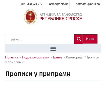
+387 (051) 224-079
office@abrs.ba
portparol@abrs.ba
Ново
Почетна
»
Подзаконски акти
»
Банке
»
Категорија: "Прописи
у припреми"
Прописи у припреми