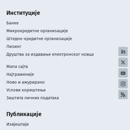
Институције
Банке
Микрокредитне организације
Штедно-кредитне организације
Лизинг
Друштва за издавање електронског новца
Мапа сајта
Најтраженије
Ново и ажурирано
Услови кориштењa
Заштита личних података
Публикације
Извјештаји