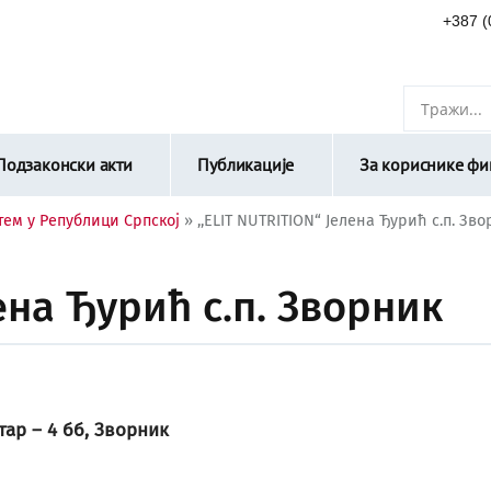
+387 (
Подзаконски акти
Публикације
За кориснике фин
тем у Републици Српској
»
,,ELIT NUTRITION“ Јелена Ђурић с.п. Зв
лена Ђурић с.п. Зворник
тар – 4 бб, Зворник