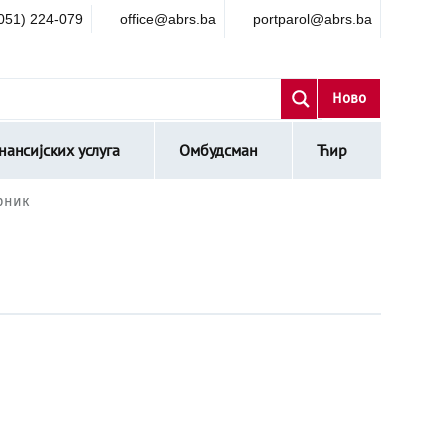
051) 224-079
office@abrs.ba
portparol@abrs.ba
Ново
ансијских услуга
Омбудсман
Ћир
орник