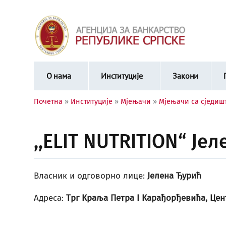
О нама
Институције
Закони
Почетна
»
Институције
»
Мјењачи
»
Мјењачи са сједиш
,,ELIT NUTRITION“ Је
Власник и одговорно лице:
Јелена Ђурић
Адреса:
Трг Краља Петра I Карађорђевића, Цен