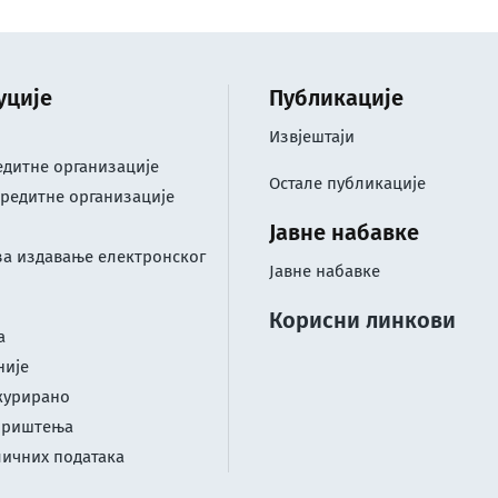
уције
Публикације
Извјештаји
дитне организације
Остале публикације
редитне организације
Јавне набавке
за издавање електронског
Јавне набавке
Корисни линкови
а
није
журирано
ориштењa
личних података