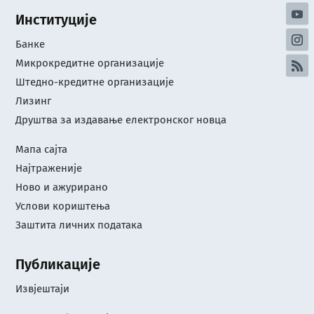
Институције
Банке
Микрокредитне организације
Штедно-кредитне организације
Лизинг
Друштва за издавање електронског новца
Мапа сајта
Најтраженије
Ново и ажурирано
Услови кориштењa
Заштита личних података
Публикације
Извјештаји