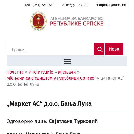
+387 (051) 224-079
office@abrs.ba
portparol@abrs.ba
Ново
Почетна
»
Институције
»
Мјењачи
»
Мјењачи са сједиштем у Републици Српској
»
,,Маркет АС“
д.о.о. Бања Лука
,,Маркет АС“ д.о.о. Бања Лука
Одговорно лице:
Свјетлана Ћурковић