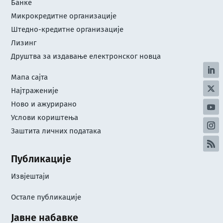
Банке
Микрокредитне организације
Штедно-кредитне организације
Лизинг
Друштва за издавање електронског новца
Мапа сајта
Најтраженије
Ново и ажурирано
Услови кориштењa
Заштита личних података
Публикације
Извјештаји
Остале публикације
Јавне набавке