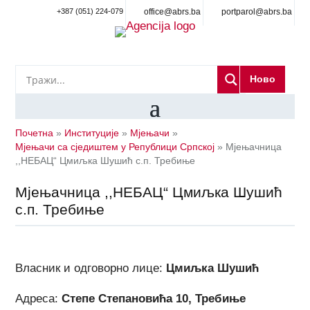
+387 (051) 224-079
office@abrs.ba
portparol@abrs.ba
Ново
Почетна
»
Институције
»
Мјењачи
»
Мјењачи са сједиштем у Републици Српској
»
Мјењачница
,,НЕБАЦ“ Цмиљка Шушић с.п. Требиње
Мјењачница ,,НЕБАЦ“ Цмиљка Шушић
с.п. Требиње
Власник и одговорно лице:
Цмиљка Шушић
Адреса:
Степе Степановића 10, Требиње