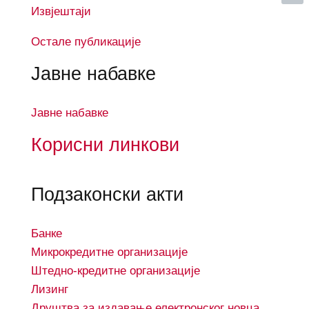
Извјештаји
Остале публикације
Јавне набавке
Јавне набавке
Корисни линкови
Подзаконски акти
Банке
Микрокредитне организације
Штедно-кредитне организације
Лизинг
Друштва за издавање електронског новца