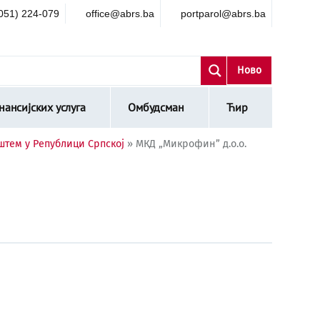
051) 224-079
office@abrs.ba
portparol@abrs.ba
Ново
ансијских услуга
Омбудсман
Ћир
штем у Републици Српској
»
МКД „Микрофин” д.о.о.