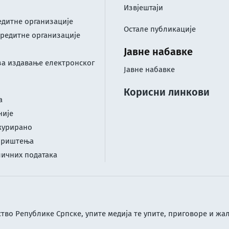
Извјештаји
дитне организације
Остале публикације
редитне организације
Јавне набавке
за издавање електронског
Јавне набавке
Корисни линкови
а
није
журирано
ориштењa
личних података
тво Републике Српске, упите медија те упите, приговоре и жа