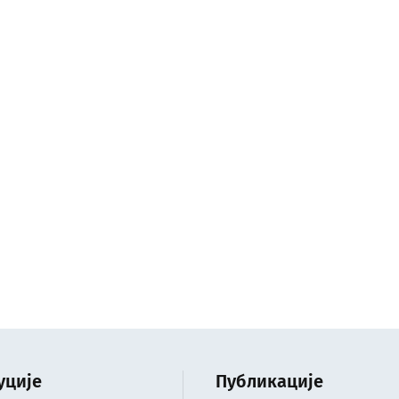
уције
Публикације