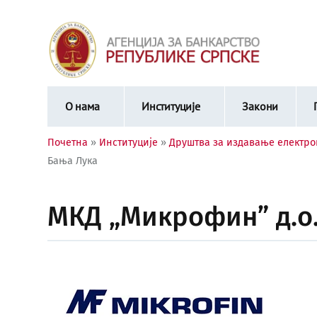
О нама
Институције
Закони
Почетна
»
Институције
»
Друштва за издавање електро
Бања Лука
МКД „Микрофин” д.о.