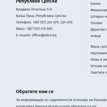
Републике Српске
Банке
Владике Платона 1/А
Микрокре
Бања Лука, Република Српска
Штедно-к
Телефон: +387 (51) 224 079, 224 070
Лизинг
Факс: +387 (51) 216 665
Друштва 
Е-пошта:
office@abrs.ba
новца
Мапа сајт
Најтраже
Ново и а
Услови к
Заштита 
Обратите нам се
За информације из надлежности Агенције за банкарс
корисника финансијских услуга обратите се на: