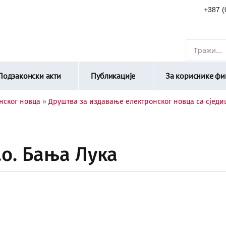
+387 (
Подзаконски акти
Публикације
За кориснике фин
нског новца
»
Друштва за издавање електронског новца са сједи
о. Бања Лука