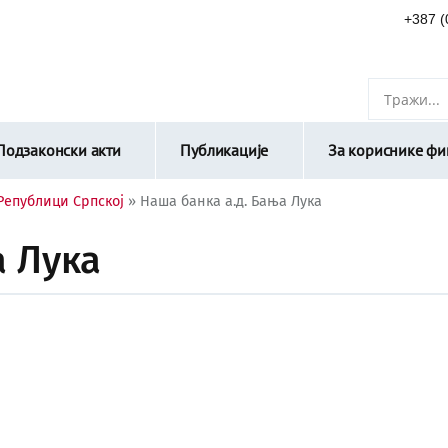
+387 (
Подзаконски акти
Публикације
За кориснике фин
 Републици Српској
»
Наша банка а.д. Бања Лука
а Лука