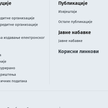
уције
Публикације
Извјештаји
дитне организације
Остале публикације
редитне организације
Јавне набавке
за издавање електронског
Јавне набавке
Корисни линкови
а
није
журирано
ориштењa
личних података