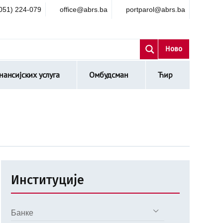
051) 224-079
office@abrs.ba
portparol@abrs.ba
Ново
ансијских услуга
Омбудсман
Ћир
Институције
Банке