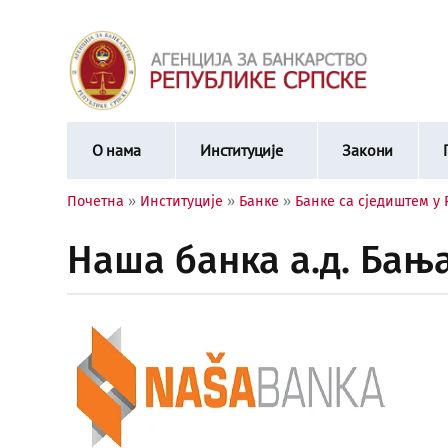
О нама
Институције
Закони
Почетна
»
Институције
»
Банке
»
Банке са сједиштем у
Наша банка а.д. Бањ