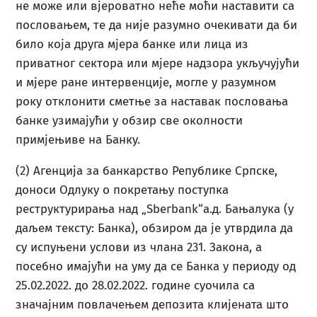
не може или вјероватно неће моћи наставити са
пословањем, те да није разумно очекивати да би
било која друга мјера банке или лица из
приватног сектора или мјере надзора укључујући
и мјере ране интервенције, могле у разумном
року отклонити сметње за наставак пословања
банке узимајући у обзир све околности
примјењиве на Банку.
(2) Агенција за банкарство Републике Српске,
доноси Одлуку о покретању поступка
реструктурирања над „Sbегbank“а.д. Бањалука (у
даљем тексту: Банка), обзиром да је утврдила да
су испуњени услови из члана 231. Закона, а
посебно имајући на уму да се Банка у периоду од
25.02.2022. до 28.02.2022. године суочила са
значајним повлачењем депозита клијената што