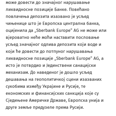
може довести до значајног нарушавање
ликвидносне позиције Банке. Повећано
повлачења депозита изазвано је усљед
чињенице што је Европска централна банка,
оцијенила да „Sbегbаnk Еurope“ AG не може или
вјероватно неће моћи наставити пословање
усљед значајног одлива депозита који воде и
који ће довести до потпуног нарушавања
ликвидносне позиције „Sberbank Europe“ AG, а
исто је потврдио и Јединствени санацијски
механизам. До наведеног је дошло усљед
дешавања на геополитичкој сцени изазваних
сукобима између Украјине и Русије, те
економских и финансијских санкција које су
Сједињене Америчке Државе, Европска унија и
друге земље предузеле према Русији.