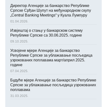
Директор Агенције за банкарство Републике
Српске Срђан Шупут на међународном скупу
„Central Banking Meetings“ у Куала Лумпуру
01.04.2026.
Извјештај о стању у банкарском систему
Републике Српске са 30.06.2025. године
09.10.2025.
Усвојене мјере Агенције за банкарство
Републике Српске за ублажавање посљедица
узрокованих поплавама март/април 2025.
године
07.04.2025.
Будуће мјере Агенције за банкарство Републике
Српске за ублажавање посљедица узрокованих
поплавама
31.03.2025.