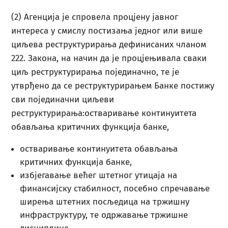
(2) Агенција је спровела процјену јавног
интереса у смислу постизања једног или више
циљева реструктурирања дефинисаних чланом
222. Закона, на начин да је процјењивала сваки
циљ реструктурирања појединачно, те је
утврђено да се реструктурирањем Банке постижу
сви појединачни циљеви
реструктурирања:остваривање континуитета
обављања критичних функција банке,
остваривање континуитета обављања
критичних функција банке,
избјегавање већег штетног утицаја на
финансијску стабилност, посебно спречавање
ширења штетних посљедица на тржишну
инфраструктуру, те одржавање тржишне