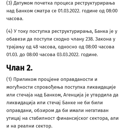
(3) Датумом почетка процеса реструктурирања
над Банком сматра се 01.03.2022. године од 08:00
часова.
(4) У току поступка реструктурирања, Банка је у
обавези да поступи сходно члану 238. Закона у
трајању од 48 часова, односно од 08:00 часова
01.03. до 08:00 часова 03.03.2022. године.
Члан 2.
(1) Приликом процјене оправданости и
могућности спровођења поступка ликвидације
или стечаја над Банком, Агенција је утврдила да
ликвидација или стечај Банке не би били
оправдани, обзиром да би имали негативан
утицај на стабилност финансијског сектора, али
и на реални сектор.