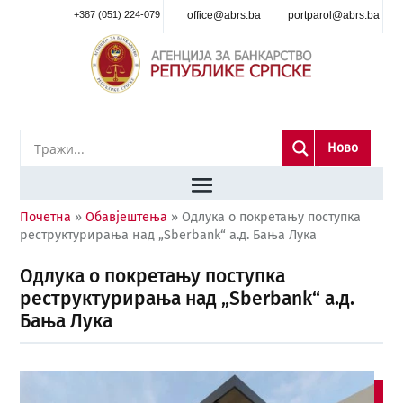
+387 (051) 224-079
office@abrs.ba
portparol@abrs.ba
Ново
Почетна
»
Обавјештења
»
Одлука о покретању поступка
реструктурирања над „Sberbank“ а.д. Бања Лука
Одлука о покретању поступка
реструктурирања над „Sberbank“ а.д.
Бања Лука