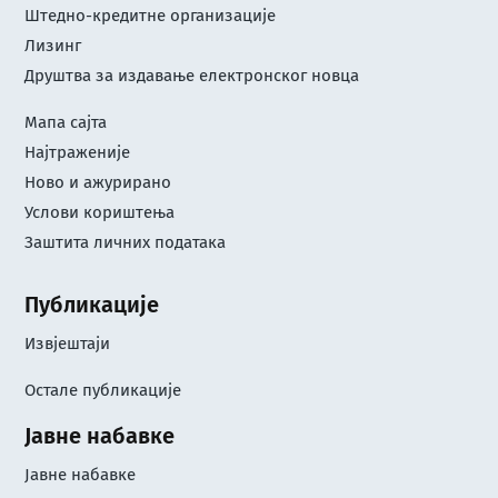
Штедно-кредитне организације
Лизинг
Друштва за издавање електронског новца
Мапа сајта
Најтраженије
Ново и ажурирано
Услови кориштењa
Заштита личних података
Публикације
Извјештаји
Остале публикације
Јавне набавке
Јавне набавке