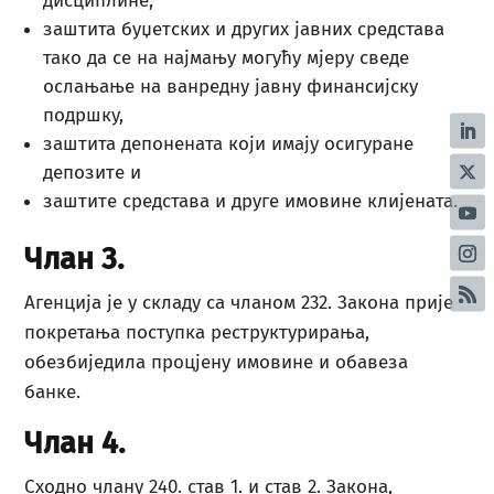
дисциплине,
заштита буџетских и других јавних средстава
тако да се на најмању могућу мјеру сведе
ослањање на ванредну јавну финансијску
подршку,
заштита депонената који имају осигуране
депозите и
заштите средстава и друге имовине клијената.
Члан 3.
Агенција је у складу са чланом 232. Закона прије
покретања поступка реструктурирања,
обезбиједила процјену имовине и обавеза
банке.
Члан 4.
Сходно члану 240. став 1. и став 2. Закона,