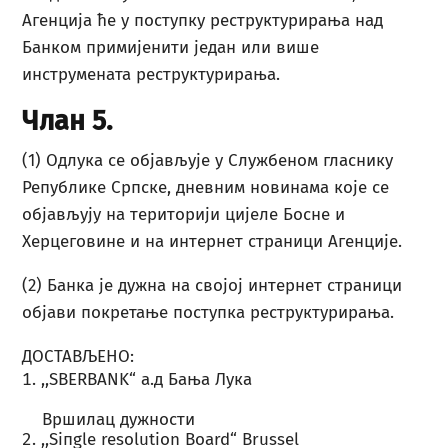
Агенција ће у поступку реструктурирања над
Банком примијенити један или више
инструмената реструктурирања.
Члан 5.
(1) Одлука се објављује у Службеном гласнику
Републике Српске, дневним новинама које се
објављују на територији цијеле Босне и
Херцеговине и на интернет страници Агенције.
(2) Банка је дужна на својој интернет страници
објави покретање поступка реструктурирања.
ДОСТАВЉЕНО:
,,SBERBANK“ а.д Бања Лука
Вршилац дужности
,,Siпgle resolution Board“ Brussel