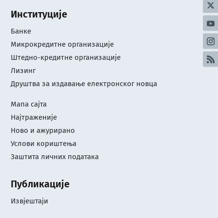
Институције
Банке
Микрокредитне организације
Штедно-кредитне организације
Лизинг
Друштва за издавање електронског новца
Мапа сајта
Најтраженије
Ново и ажурирано
Услови кориштењa
Заштита личних података
Публикације
Извјештаји