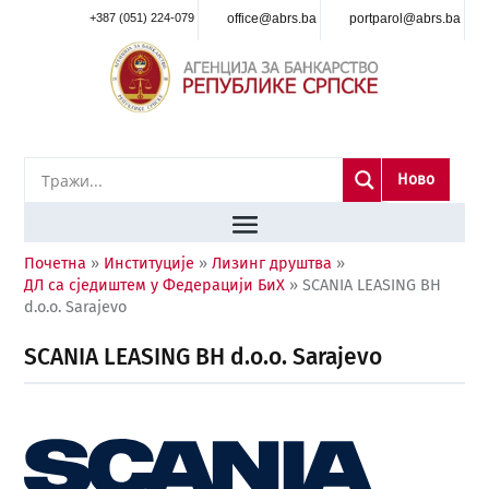
+387 (051) 224-079
office@abrs.ba
portparol@abrs.ba
Ново
Почетна
»
Институције
»
Лизинг друштва
»
ДЛ са сједиштем у Федерацији БиХ
»
SCANIA LEASING BH
d.o.o. Sarajevo
SCANIA LEASING BH d.o.o. Sarajevo