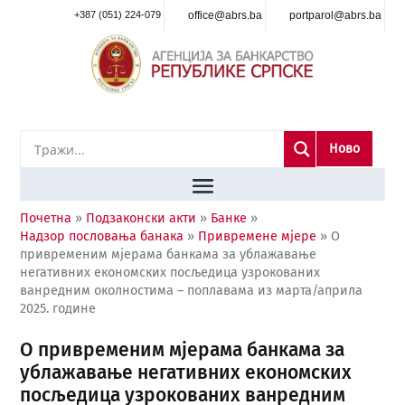
+387 (051) 224-079
office@abrs.ba
portparol@abrs.ba
Ново
Почетна
»
Подзаконски акти
»
Банке
»
Надзор пословања банака
»
Привремене мјере
»
О
привременим мјерама банкама за ублажавање
негативних економских посљедица узрокованих
ванредним околностима – поплавама из марта/априла
2025. године
О привременим мјерама банкама за
ублажавање негативних економских
посљедица узрокованих ванредним