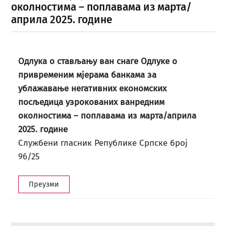
околностима – поплавама из марта/
априла 2025. године
Одлука о стављању ван снаге Одлуке о
привременим мјерама банкама за
ублажавање негативних економских
посљедица узрокованих ванредним
околностима – поплавама из марта/априла
2025. године
Службени гласник Републике Српске број
96/25
Преузми