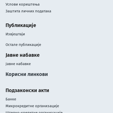
Услови кориштењa
Заштита личних података
Публикације
Извјештаји
Остале публикације
Јавне набавке
Јавне набавке
Корисни линкови
Подзаконски акти
Банке
Микрокредитне организације
Штедно-кредитне организације