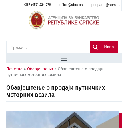
+387 (051) 224-079
office@abrs.ba
portparol@abrs.ba
Ново
Почетна
»
Обавјештења
»
Обавјештење о продаји
путничких моторних возила
Обавјештење о продаји путничких
моторних возила